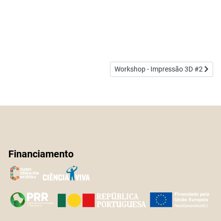
Artigo seguinte: Workshop - Impre
Workshop - Impressão 3D #2
Financiamento