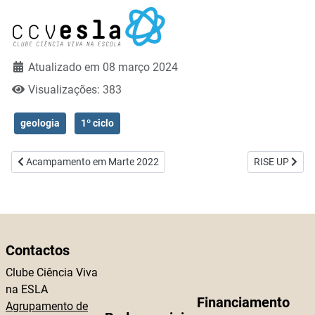
Atualizado em 08 março 2024
Visualizações: 383
geologia
1º ciclo
Artigo anterior: Acampamento em Marte 2022
Artigo seguint
Acampamento em Marte 2022
RISE UP
Contactos
Clube Ciência Viva
na ESLA
Financiamento
Agrupamento de