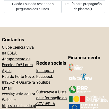
Artigo anterior: João Lousada responde a perguntas dos alunos
Artigo seguinte: Estufa para
João Lousada responde a
Estufa para propagação
perguntas dos alunos
de plantas
Contactos
Clube Ciência Viva
na ESLA
Financiamento
Agrupamento de
Redes sociais
Escolas Drª Laura
Ayres
Instagram
Rua do Forte Novo,
Facebook
8125-214 Quarteira
Youtube
Email:
Subscreve a Lista
ccesla@esla.edu.pt
de Informação do
Website:
CCVnESLA
http://cc.esla.edu.pt