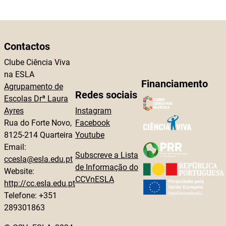
Contactos
Clube Ciência Viva
na ESLA
Financiamento
Agrupamento de
Redes sociais
Escolas Drª Laura
Ayres
Instagram
Rua do Forte Novo,
Facebook
8125-214 Quarteira
Youtube
Email:
Subscreve a Lista
ccesla@esla.edu.pt
de Informação do
Website:
CCVnESLA
http://cc.esla.edu.pt
Telefone: +351
289301863