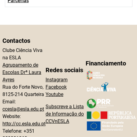
Parcerias
Contactos
Clube Ciência Viva
na ESLA
Financiamento
Agrupamento de
Redes sociais
Escolas Drª Laura
Ayres
Instagram
Rua do Forte Novo,
Facebook
8125-214 Quarteira
Youtube
Email:
Subscreve a Lista
ccesla@esla.edu.pt
de Informação do
Website:
CCVnESLA
http://cc.esla.edu.pt
Telefone: +351