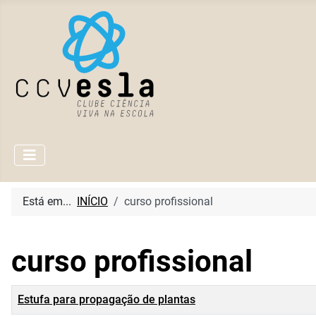
Está em...
INÍCIO
curso profissional
curso profissional
Título
Estufa para propagação de plantas