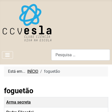
Pesquisar
Está em...
INÍCIO
foguetão
foguetão
Título
Arma secreta