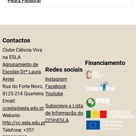
Pedra Filosofal
Contactos
Clube Ciência Viva
na ESLA
Financiamento
Agrupamento de
Redes sociais
Escolas Drª Laura
Ayres
Instagram
Rua do Forte Novo,
Facebook
8125-214 Quarteira
Youtube
Email:
Subscreve a Lista
ccesla@esla.edu.pt
de Informação do
Website:
CCVnESLA
http://cc.esla.edu.pt
Telefone: +351