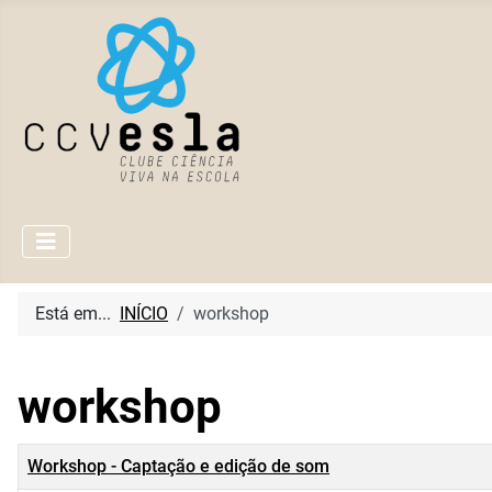
Está em...
INÍCIO
workshop
workshop
Título
Workshop - Captação e edição de som