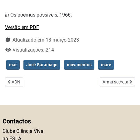
In
Os poemas possíveis
, 1966.
Versão em PDF
Atualizado em 13 março 2023
Visualizações: 214
mar
José Saramago
movimentos
maré
Artigo anterior: ADN
Artigo seguinte: Ar
ADN
Arma secreta
Contactos
Clube Ciência Viva
na ESLA