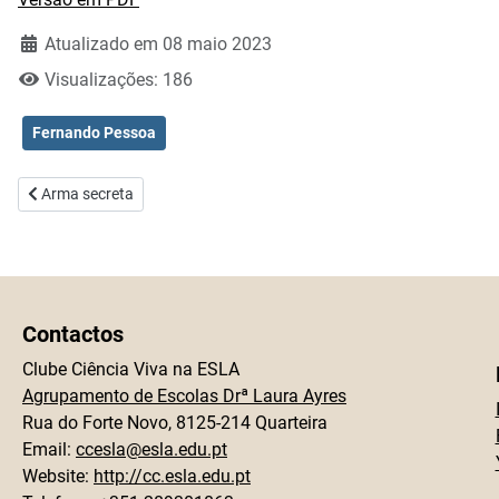
Atualizado em 08 maio 2023
Visualizações: 186
Fernando Pessoa
Artigo anterior: Arma secreta
Arma secreta
Contactos
Clube Ciência Viva na ESLA
Agrupamento de Escolas Drª Laura Ayres
Rua do Forte Novo, 8125-214 Quarteira
Email:
ccesla@esla.edu.pt
Website:
http://cc.esla.edu.pt