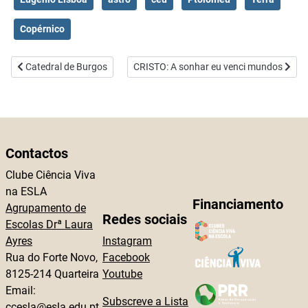
Copérnico
Artigo anterior: Catedral de Burgos
Artigo seguinte: CRISTO: A sonhar eu ve
Catedral de Burgos
CRISTO: A sonhar eu venci mundos
Contactos
Clube Ciência Viva
na ESLA
Financiamento
Agrupamento de
Redes sociais
Escolas Drª Laura
Ayres
Instagram
Rua do Forte Novo,
Facebook
8125-214 Quarteira
Youtube
Email:
Subscreve a Lista
ccesla@esla.edu.pt