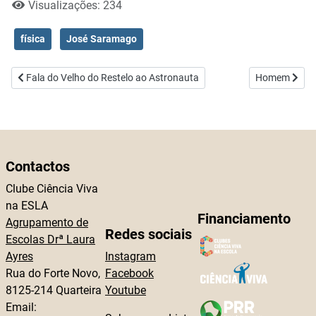
Visualizações: 234
física
José Saramago
Artigo anterior: Fala do Velho do Restelo ao Astronauta
Artigo segui
Fala do Velho do Restelo ao Astronauta
Homem
Contactos
Clube Ciência Viva
na ESLA
Financiamento
Agrupamento de
Redes sociais
Escolas Drª Laura
Ayres
Instagram
Rua do Forte Novo,
Facebook
8125-214 Quarteira
Youtube
Email: