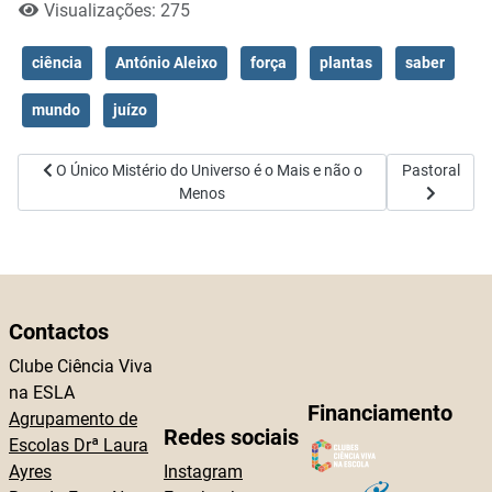
Visualizações: 275
ciência
António Aleixo
força
plantas
saber
mundo
juízo
Artigo anterior: O Único Mistério do Universo é o Mais e não o Men
Artigo seguin
O Único Mistério do Universo é o Mais e não o
Pastoral
Menos
Contactos
Clube Ciência Viva
na ESLA
Financiamento
Agrupamento de
Redes sociais
Escolas Drª Laura
Ayres
Instagram