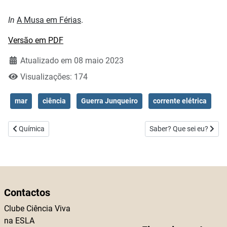
In
A Musa em Férias
.
Versão em PDF
Atualizado em 08 maio 2023
Visualizações: 174
mar
ciência
Guerra Junqueiro
corrente elétrica
Artigo anterior: Química
Artigo seguinte: Saber? 
Química
Saber? Que sei eu?
Contactos
Clube Ciência Viva
na ESLA