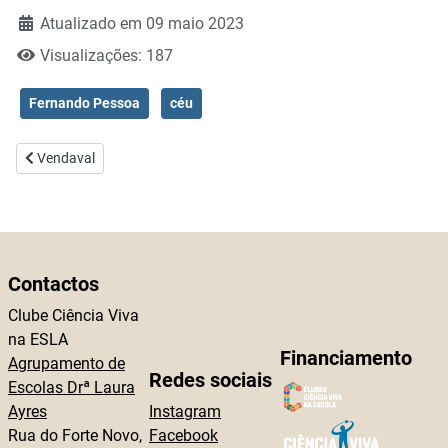
Atualizado em 09 maio 2023
Visualizações: 187
Fernando Pessoa
céu
Artigo anterior: Vendaval
Vendaval
Contactos
Clube Ciência Viva
na ESLA
Financiamento
Agrupamento de
Redes sociais
Escolas Drª Laura
Ayres
Instagram
Rua do Forte Novo,
Facebook