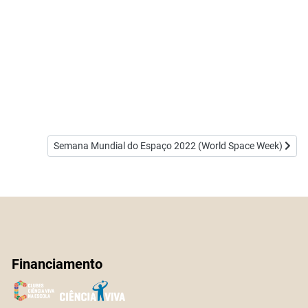
Artigo seguinte: Semana Mundial do Espaço 2022 (World S
Semana Mundial do Espaço 2022 (World Space Week)
Financiamento