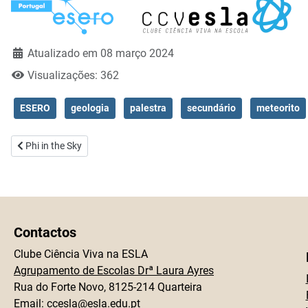
Gr
Atualizado em 08 março 2024
Visualizações: 362
ESERO
geologia
palestra
secundário
meteorito
Artigo anterior: Phi in the Sky
Phi in the Sky
Contactos
Clube Ciência Viva na ESLA
Agrupamento de Escolas Drª Laura Ayres
Rua do Forte Novo, 8125-214 Quarteira
Email:
ccesla@esla.edu.pt