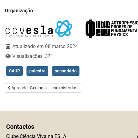
Organização
Atualizado em 08 março 2024
Visualizações: 371
CAUP
palestra
secundário
Artigo anterior: Aprender Geologia... com histórias!
Aprender Geologia... com histórias!
Contactos
Clube Ciência Viva na ESLA