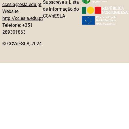
Subscreve a Lista
ccesla@esla.edu.pt
de Informação do
Website:
CCVnESLA
http://cc.esla.edu.pt
Telefone: +351
289301863
© CCVnESLA, 2024.