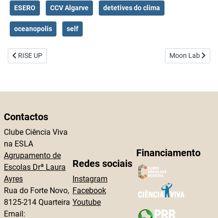
ESERO
CCV Algarve
detetives do clima
oceanopolis
self
Artigo anterior: RISE UP
Artigo seguinte
RISE UP
Moon Lab
Contactos
Clube Ciência Viva
na ESLA
Financiamento
Agrupamento de
Redes sociais
Escolas Drª Laura
Ayres
Instagram
Rua do Forte Novo,
Facebook
8125-214 Quarteira
Youtube
Email: