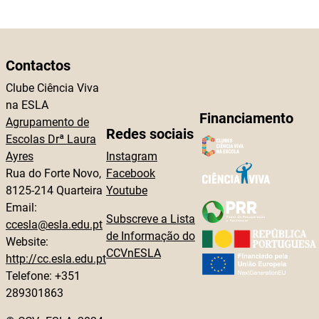
Contactos
Clube Ciência Viva
na ESLA
Financiamento
Agrupamento de
Redes sociais
Escolas Drª Laura
Ayres
Instagram
Rua do Forte Novo,
Facebook
8125-214 Quarteira
Youtube
Email:
Subscreve a Lista
ccesla@esla.edu.pt
de Informação do
Website:
CCVnESLA
http://cc.esla.edu.pt
Telefone: +351
289301863