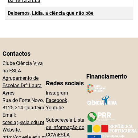
Da Terra à Lua
Deixemos, Lídia, a ciência que não põe
Contactos
Clube Ciência Viva
na ESLA
Financiamento
Agrupamento de
Redes sociais
Escolas Drª Laura
Ayres
Instagram
Rua do Forte Novo,
Facebook
8125-214 Quarteira
Youtube
Email:
Subscreve a Lista
ccesla@esla.edu.pt
de Informação do
Website:
CCVnESLA
http://cc.esla.edu.pt