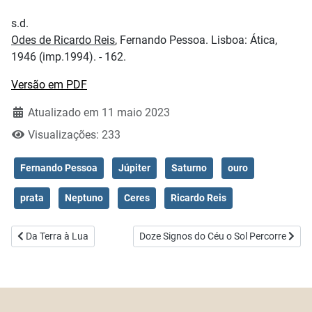
s.d.
Odes de Ricardo Reis
, Fernando Pessoa. Lisboa: Ática,
1946 (imp.1994). - 162.
Versão em PDF
Atualizado em 11 maio 2023
Visualizações: 233
Fernando Pessoa
Júpiter
Saturno
ouro
prata
Neptuno
Ceres
Ricardo Reis
Artigo anterior: Da Terra à Lua
Artigo seguinte: Doze Signos do Céu o So
Da Terra à Lua
Doze Signos do Céu o Sol Percorre