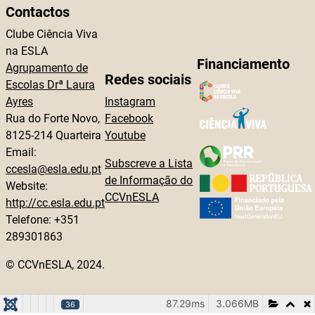
Contactos
Clube Ciência Viva
na ESLA
Financiamento
Agrupamento de
Redes sociais
Escolas Drª Laura
Ayres
Instagram
Rua do Forte Novo,
Facebook
8125-214 Quarteira
Youtube
Email:
Subscreve a Lista
ccesla@esla.edu.pt
de Informação do
Website:
CCVnESLA
http://cc.esla.edu.pt
Telefone: +351
289301863
© CCVnESLA, 2024.
87.29ms
3.066MB
36