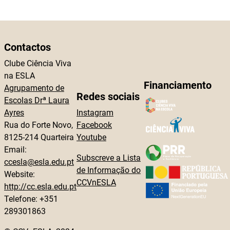
Contactos
Clube Ciência Viva
na ESLA
Financiamento
Agrupamento de
Redes sociais
Escolas Drª Laura
Ayres
Instagram
Rua do Forte Novo,
Facebook
8125-214 Quarteira
Youtube
Email:
Subscreve a Lista
ccesla@esla.edu.pt
de Informação do
Website:
CCVnESLA
http://cc.esla.edu.pt
Telefone: +351
289301863