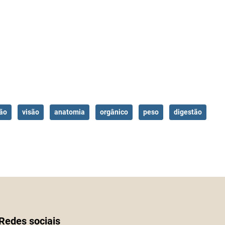
ão
visão
anatomia
orgânico
peso
digestão
Redes sociais