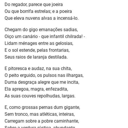
Do regador, parece que joeira
Ou que borrifa estrelas; e a poeira
Que eleva nuvens alvas a incensá-lo.
Chegam do gigo emanações sadias,
Oiço um canário - que infantil chilrada! -
Lidam ménages entre as gelosias,
E o sol estende, pelas frontarias,
Seus raios de laranja destilada.
E pitoresca e audaz, na sua chita,
O peito erguido, os pulsos nas ilhargas,
Duma desgraça alegre que me incita,
Ela apregoa, magra, enfezadita,
As suas couves repolhudas, largas.
E, como grossas pernas dum gigante,
Sem tronco, mas atléticas, inteiras,
Carregam sobre a pobre caminhante,
Sobre a verdura rústica, abundante,