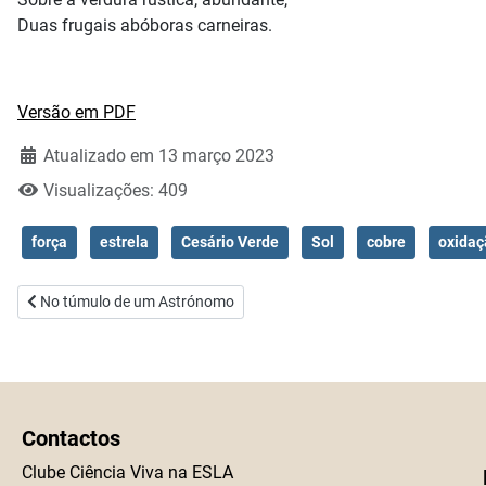
Duas frugais abóboras carneiras.
Versão em PDF
Atualizado em 13 março 2023
Visualizações: 409
força
estrela
Cesário Verde
Sol
cobre
oxidaç
Artigo anterior: No túmulo de um Astrónomo
No túmulo de um Astrónomo
Contactos
Clube Ciência Viva na ESLA