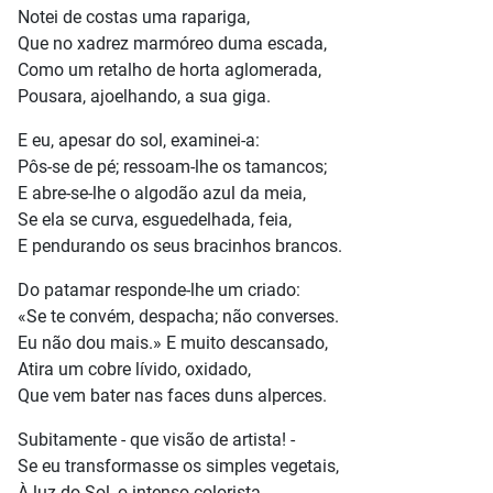
Notei de costas uma rapariga,
Que no xadrez marmóreo duma escada,
Como um retalho de horta aglomerada,
Pousara, ajoelhando, a sua giga.
E eu, apesar do sol, examinei-a:
Pôs-se de pé; ressoam-lhe os tamancos;
E abre-se-lhe o algodão azul da meia,
Se ela se curva, esguedelhada, feia,
E pendurando os seus bracinhos brancos.
Do patamar responde-lhe um criado:
«Se te convém, despacha; não converses.
Eu não dou mais.» E muito descansado,
Atira um cobre lívido, oxidado,
Que vem bater nas faces duns alperces.
Subitamente - que visão de artista! -
Se eu transformasse os simples vegetais,
À luz do Sol, o intenso colorista,