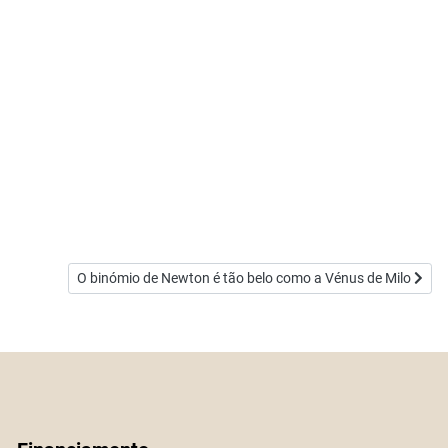
Artigo seguinte: O binómio de Newton é tão belo como a Vén
O binómio de Newton é tão belo como a Vénus de Milo