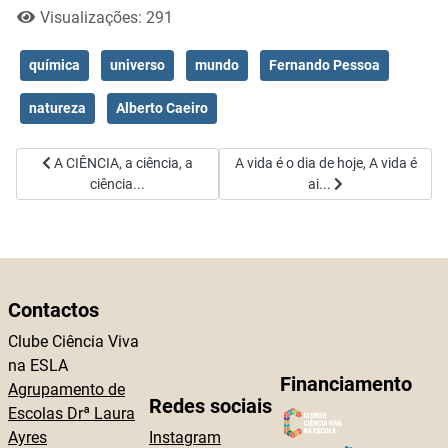
Visualizações: 291
química
universo
mundo
Fernando Pessoa
natureza
Alberto Caeiro
Artigo anterior: A CIÊNCIA, a ciência, a ciência...
Artigo seguinte: A vida é o dia de hoj
A CIÊNCIA, a ciência, a
A vida é o dia de hoje, A vida é
ciência...
ai...
Contactos
Clube Ciência Viva
na ESLA
Financiamento
Agrupamento de
Redes sociais
Escolas Drª Laura
Ayres
Instagram