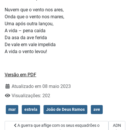
Nuvem que o vento nos ares,
Onda que o vento nos mares,
Uma após outra lançou,
A vida – pena caída
Da asa da ave ferida
De vale em vale impelida
A vida o vento levou!
Versão em PDF
Atualizado em 08 maio 2023
Visualizações: 202
mar
estrela
João de Deus Ramos
ave
Artigo anterior: A guerra que aflige com os seus esquadrões o M
Artigo se
A guerra que aflige com os seus esquadrões o
ADN