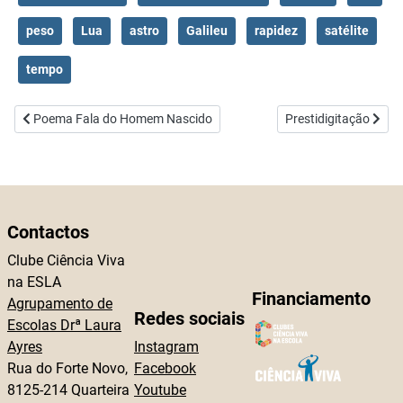
peso
Lua
astro
Galileu
rapidez
satélite
tempo
Artigo anterior: Poema Fala do Homem Nascido
Artigo seguinte: Pres
Poema Fala do Homem Nascido
Prestidigitação
Contactos
Clube Ciência Viva
na ESLA
Financiamento
Agrupamento de
Redes sociais
Escolas Drª Laura
Ayres
Instagram
Rua do Forte Novo,
Facebook
8125-214 Quarteira
Youtube