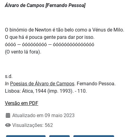
Álvaro de Campos [Fernando Pessoa]
O binómio de Newton é tão belo como a Vénus de Milo.
O que há é pouca gente para dar por isso.
óóóó — óóóóóóóóó — óóóóóóóóóóóóóóó
(O vento lá fora).
s.d.
In
Poesias de Álvaro de Campos
. Fernando Pessoa.
Lisboa: Ática, 1944 (imp. 1993). - 110.
Versão em PDF
Atualizado em 09 maio 2023
Visualizações: 562