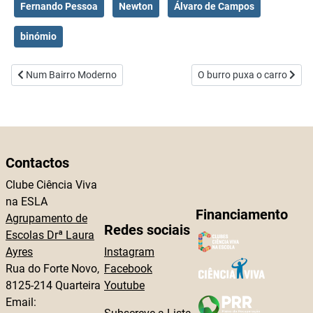
Fernando Pessoa
Newton
Álvaro de Campos
binómio
Artigo anterior: Num Bairro Moderno
Artigo seguinte: O burro p
Num Bairro Moderno
O burro puxa o carro
Contactos
Clube Ciência Viva
na ESLA
Financiamento
Agrupamento de
Redes sociais
Escolas Drª Laura
Ayres
Instagram
Rua do Forte Novo,
Facebook
8125-214 Quarteira
Youtube
Email: