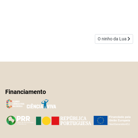
Artigo seguinte: O ni
O ninho da Lua
Financiamento