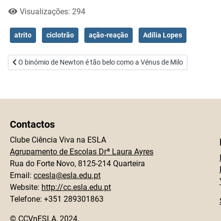
Visualizações: 294
atrito
ciclotrão
ação-reação
Adília Lopes
Artigo anterior: O binómio de Newton é tão belo como a Vénus de Mil
O binómio de Newton é tão belo como a Vénus de Milo
Contactos
Clube Ciência Viva na ESLA
Agrupamento de Escolas Drª Laura Ayres
Rua do Forte Novo, 8125-214 Quarteira
Email:
ccesla@esla.edu.pt
Website:
http://cc.esla.edu.pt
Telefone: +351 289301863
© CCVnESLA, 2024.