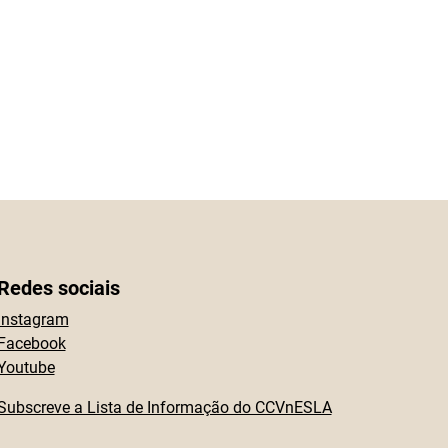
o
Redes sociais
Instagram
Facebook
Youtube
Subscreve a Lista de Informação do CCVnESLA